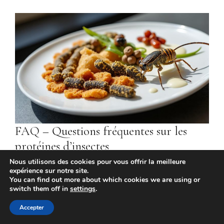
FAQ – Questions fréquentes sur les
protéines d’insectes
Nous utilisons des cookies pour vous offrir la meilleure
Les insectes sont-ils vraiment une source
expérience sur notre site.
You can find out more about which cookies we are using or
complète de protéines ?
Oui, les insectes
switch them off in
settings
.
comestibles offrent un profil d’acides aminés
essentiels complet, équivalent voire supérieur aux
Accepter
protéines animales classiques, favorisant une