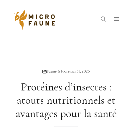
Aller
au
contenu
Menu
Faune & Flore
mai 31, 2025
Protéines d’insectes :
atouts nutritionnels et
avantages pour la santé