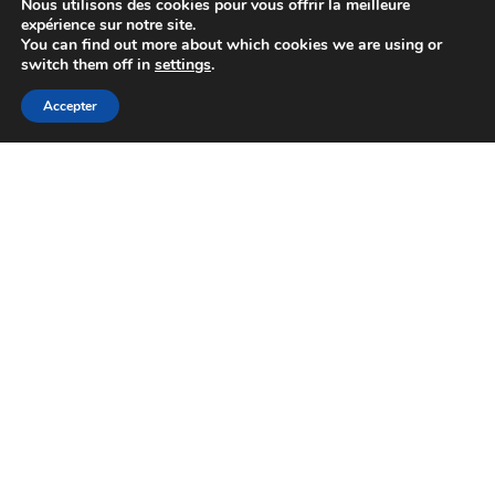
Nous utilisons des cookies pour vous offrir la meilleure
expérience sur notre site.
You can find out more about which cookies we are using or
switch them off in
settings
.
Accepter
Blog
,
Faune & Flore
,
Jardinage & Permaculture
septembre 24, 2025
Pourquoi les feuilles d’olivier sont-elles
mangées par les insectes ?