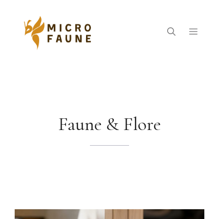
Aller
au
contenu
Menu
Faune & Flore