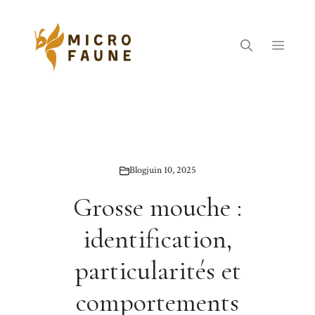
Aller
au
contenu
Menu
Blog
juin 10, 2025
Grosse mouche :
identification,
particularités et
comportements