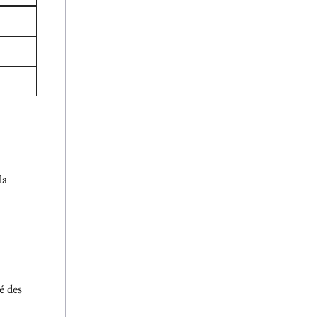
la
é des