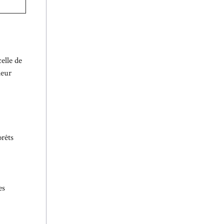
elle de
leur
orêts
es