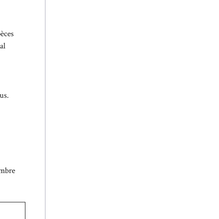
pèces
al
us.
ombre